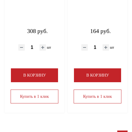
Теплоизоляция
Термостаты
308 руб.
164 руб.
Метизы
шт
шт
Труба ПНД, шланги поливочные, фитинги
ТЭНы
В КОРЗИНУ
В КОРЗИНУ
Уплотнительный материал
Купить в 1 клик
Купить в 1 клик
Фильтры
Фитинги латунные и никелированные