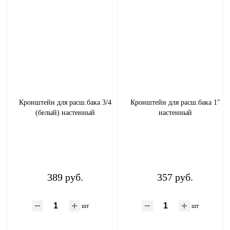
Теплоноситель
Расширительные (мембранные) баки
Водоснабжение
ГВС
Отопление
Кронштейн для расш.бака 3/4
Кронштейн для расш.бака 1"
(белый) настенный
настенный
Коллекторные группы, гидрострелки, НСУ
Газовые принадлежности
389 руб.
357 руб.
Фитинги стальные, чугунные
шт
шт
Запорная арматура