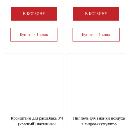
Инструмент
В КОРЗИНУ
В КОРЗИНУ
Вентиляция
Купить в 1 клик
Купить в 1 клик
КИП (манометры, термометры, счетчики)
Пеллеты, брикеты
Предохранительная арматура
Сантехнические расходные материалы
Санфаянс
Кронштейн для расш.бака 3/4
Ниппель для закачки воздуха
Смесители, лейки, шланги для душа
(красный) настенный
в гидроаккумулятор