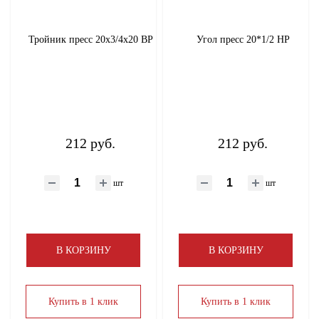
Запорная арматура
Тройник пресс 20х3/4х20 ВР
Угол пресс 20*1/2 НР
Инструмент
Вентиляция
КИП (манометры, термометры, счетчики)
212 руб.
212 руб.
Пеллеты, брикеты
шт
шт
Предохранительная арматура
В КОРЗИНУ
В КОРЗИНУ
Сантехнические расходные материалы
Санфаянс
Купить в 1 клик
Купить в 1 клик