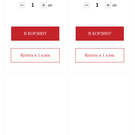
Фитинги латунные и никелированные
шт
шт
Хомут
Шкафы коллекторные
В КОРЗИНУ
В КОРЗИНУ
Электротовары
Купить в 1 клик
Купить в 1 клик
Электрический теплый пол