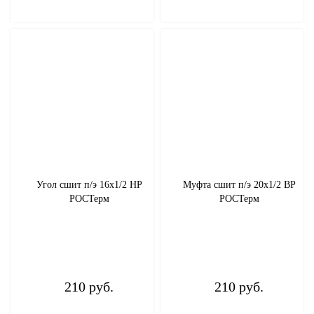
Смесители, лейки, шланги для душа
Теплоизоляция
Термостаты
Метизы
Труба ПНД, шланги поливочные, фитинги
Угол сшит п/э 16х1/2 НР
Муфта сшит п/э 20x1/2 ВР
РОСТерм
РОСТерм
ТЭНы
Уплотнительный материал
Фильтры
210 руб.
210 руб.