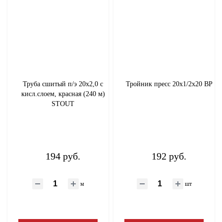
Труба сшитый п/э 20х2,0 с
Тройник пресс 20х1/2х20 ВР
кисл.слоем, красная (240 м)
STOUT
194 руб.
192 руб.
м
шт