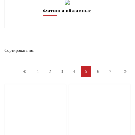
Фитинги обжимные
Насосы
Полипропилен
Канализация
Сортировать по:
Теплоноситель
1
2
3
4
5
6
7
Расширительные (мембранные) баки
Коллекторные группы, гидрострелки, НСУ
Газовые принадлежности
Фитинги стальные, чугунные