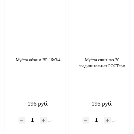
Муфта обжим ВР 16х3/4
Муфта сшит п/э 20
соединительная РОСТерм
196 руб.
195 руб.
шт
шт