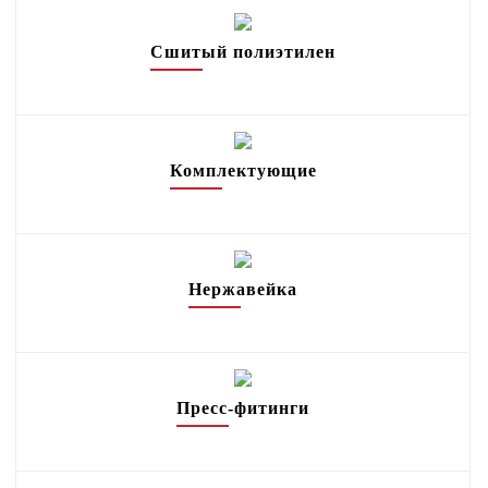
Дымоходы
Сшитый полиэтилен
Радиаторы
Бойлеры, водонагреватели, буферные емкости
Комплектующие
Труба и комплектующие
Металлопласт
Сшитый полиэтилен
Нержавейка
Комплектующие
Нержавейка
Пресс-фитинги
Фитинги обжимные
Пресс-фитинги
Обогреватели