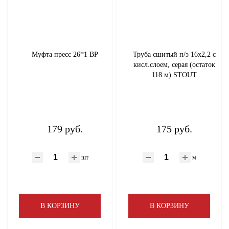
Муфта пресс 26*1 ВР
Труба сшитый п/э 16х2,2 с
кисл.слоем, серая (остаток
118 м) STOUT
179 руб.
175 руб.
шт
м
В КОРЗИНУ
В КОРЗИНУ